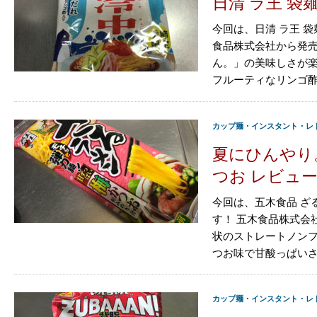
日清 ラ王 袋
今回は、日清 ラ王 
食品株式会社から発売
ん。」の美味しさが
フルーティなリンゴ酢を
カップ麺・インスタント・レ
夏にひんやり
つお レビュ
今回は、五木食品 ざ
す！ 五木食品株式会
状のストレートノン
つお味で甘酸っぱいさっ
カップ麺・インスタント・レ