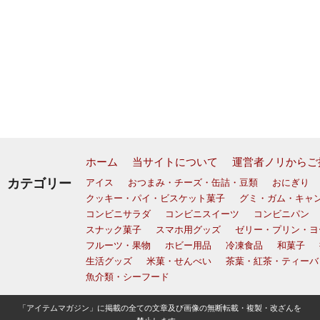
ホーム
当サイトについて
運営者ノリからご
カテゴリー
アイス
おつまみ・チーズ・缶詰・豆類
おにぎり
クッキー・パイ・ビスケット菓子
グミ・ガム・キャ
コンビニサラダ
コンビニスイーツ
コンビニパン
スナック菓子
スマホ用グッズ
ゼリー・プリン・ヨ
フルーツ・果物
ホビー用品
冷凍食品
和菓子
生活グッズ
米菓・せんべい
茶葉・紅茶・ティーバ
魚介類・シーフード
「アイテムマガジン」に掲載の全ての文章及び画像の無断転載・複製・改ざんを