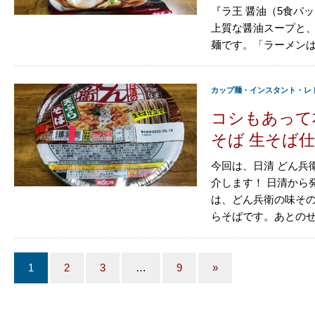
『ラ王 醤油（5食パ
上質な醤油スープと
麺です。「ラーメンは、
カップ麺・インスタント・レ
コシもあって
そば 生そば仕
今回は、日清 どん兵
介します！ 日清から
は、どん兵衛の味そ
らそばです。あとのせサ
1
2
3
…
9
»