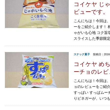
コイケヤ じ
ビューです。
こんにちは！今回は、
ーをご紹介します！ 
ゃがいも心地 コク旨
スライスした季節限定の
スナック菓子
投稿日：2016
コイケヤ め
ーチョのレビ
こんにちは！今回は、
ョのレビューをご紹介
すっぱい すっぱムー
りビネガーが、いつもよ