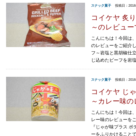
スナック菓子
投稿日：2016
コイケヤ 炙
～のレビュー
こんにちは！今回は、
のレビューをご紹介し
フ～岩塩と黒胡椒仕
じ込めたビーフを岩塩と
スナック菓子
投稿日：2016
コイケヤ じ
～カレー味の
こんにちは！今回は、
レー味のレビューをご
『じゃが味プラス ポ
ーをふりかけることで、