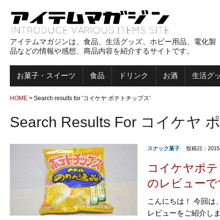
アイテムマガジンは、食品、生活グッズ、ホビー用品、電化製
品などの情報や感想、商品内容を紹介するサイトです。
お菓子・スイーツ
食品
ドリンク
お酒
生活グ
HOME
>
Search results for 'コイケヤ ポテトチップス'
Search Results For コイ
スナック菓子
投稿日：2015
コイケヤポテ
のレビューで
こんにちは！ 今回は
レビューをご紹介しま