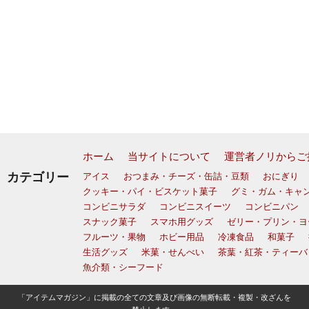
ホーム
当サイトについて
運営者ノリからご
カテゴリー
アイス
おつまみ・チーズ・缶詰・豆類
おにぎり
クッキー・パイ・ビスケット菓子
グミ・ガム・キャ
コンビニサラダ
コンビニスイーツ
コンビニパン
スナック菓子
スマホ用グッズ
ゼリー・プリン・ヨ
フルーツ・果物
ホビー用品
冷凍食品
和菓子
生活グッズ
米菓・せんべい
茶葉・紅茶・ティーバ
魚介類・シーフード
「アイテムマガジン」に掲載の全ての文章及び画像の無断転載・複製・改ざんを