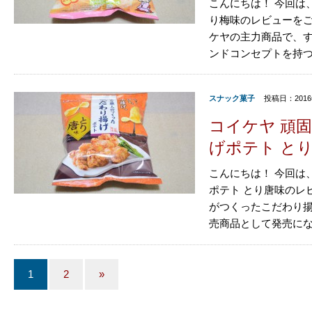
こんにちは！ 今回は、
り梅味のレビューをご
ケヤの主力商品で、
ンドコンセプトを持つ、
スナック菓子
投稿日：2016
コイケヤ 頑
げポテト と
こんにちは！ 今回は
ポテト とり唐味のレ
がつくったこだわり揚
売商品として発売になり
1
2
»