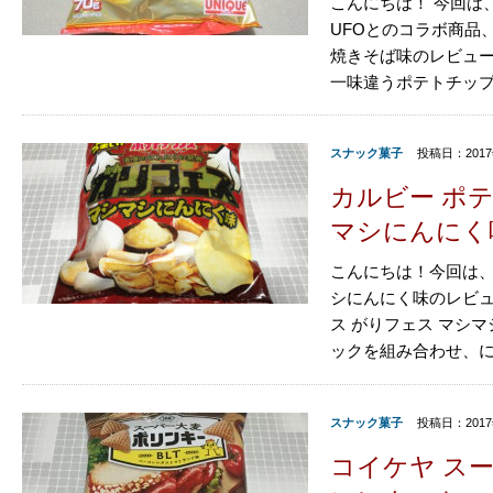
こんにちは！ 今回は
UFOとのコラボ商品
焼きそば味のレビュー
一味違うポテトチップス
スナック菓子
投稿日：201
カルビー ポ
マシにんにく
こんにちは！今回は、
シにんにく味のレビュ
ス がりフェス マシ
ックを組み合わせ、にん
スナック菓子
投稿日：2017
コイケヤ ス