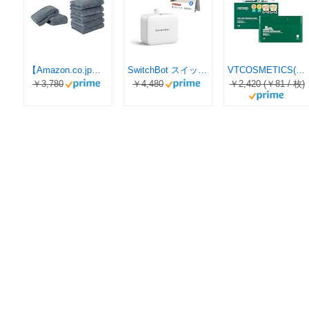
【Amazon.co.jp限定】タオル研究所 [ボリュームリッチ] #003 バスタオル/フェイスタオル スモーキーブルー《2枚+5枚セット》 ふかふか ホテル仕様 高速吸水 毛羽レス 耐久性 人気 【選べる5色】 Japan Technology
SwitchBot スイッチボット スイッチ ボタンに適用 指ロボット スマートスイッチ スマートホーム ワイヤレス タイマー スマホで遠隔操作 Alexa, Google Home, Siri, IFTTTなどに対応(ハブ必要) ホワイト
VTCOSMETICS(ブイティコスメテックス) シートマスク 5種 スキンケア 韓国コスメ シカ CICA (スージングマスク)
￥3,780
￥4,480
￥2,420 (￥81 / 枚)