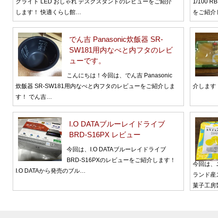
クライト LED おしゃれ デスクスタンドのレビューをご紹介
1/100
します！ 快適くらし館…
をご紹介
でん吉 Panasonic炊飯器 SR-
SW181用内なべと内フタのレビ
ューです。
こんにちは！今回は、でん吉 Panasonic
炊飯器 SR-SW181用内なべと内フタのレビューをご紹介しま
介します
す！ でん吉…
I.O DATAブルーレイドライブ
BRD-S16PX レビュー
今回は、I.O DATAブルーレイドライブ
BRD-S16PXのレビューをご紹介します！
今回は、
I.O DATAから発売のブル…
ランド産
菓子工房