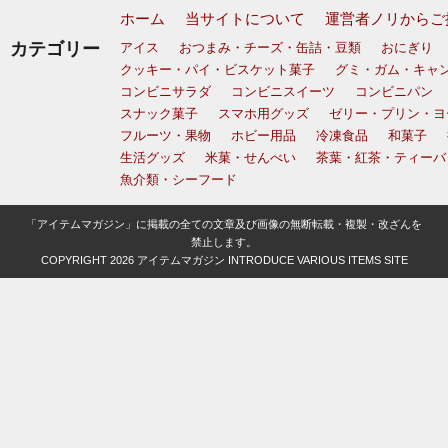
ホーム
当サイトについて
運営者ノリからご
カテゴリー
アイス
おつまみ・チーズ・缶詰・豆類
おにぎり
クッキー・パイ・ビスケット菓子
グミ・ガム・キャ
コンビニサラダ
コンビニスイーツ
コンビニパン
スナック菓子
スマホ用グッズ
ゼリー・プリン・ヨ
フルーツ・果物
ホビー用品
冷凍食品
和菓子
生活グッズ
米菓・せんべい
茶葉・紅茶・ティーバ
魚介類・シーフード
「アイテムマガジン」に掲載の全ての文章及び画像の無断転載・複製・改ざんを
禁止します。
COPYRIGHT 2026
アイテムマガジン INTRODUCE VARIOUS ITEMS SITE