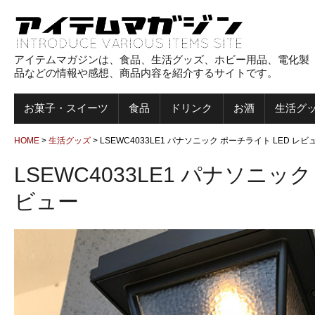
アイテムマガジンは、食品、生活グッズ、ホビー用品、電化製
品などの情報や感想、商品内容を紹介するサイトです。
お菓子・スイーツ
食品
ドリンク
お酒
生活グ
HOME
>
生活グッズ
>
LSEWC4033LE1 パナソニック ポーチライト LED レビ
LSEWC4033LE1 パナソニッ
ビュー