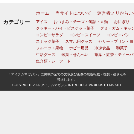
ホーム
当サイトについて
運営者ノリからご
カテゴリー
アイス
おつまみ・チーズ・缶詰・豆類
おにぎり
クッキー・パイ・ビスケット菓子
グミ・ガム・キャ
コンビニサラダ
コンビニスイーツ
コンビニパン
スナック菓子
スマホ用グッズ
ゼリー・プリン・ヨ
フルーツ・果物
ホビー用品
冷凍食品
和菓子
生活グッズ
米菓・せんべい
茶葉・紅茶・ティーバ
魚介類・シーフード
「アイテムマガジン」に掲載の全ての文章及び画像の無断転載・複製・改ざんを
禁止します。
COPYRIGHT 2026
アイテムマガジン INTRODUCE VARIOUS ITEMS SITE