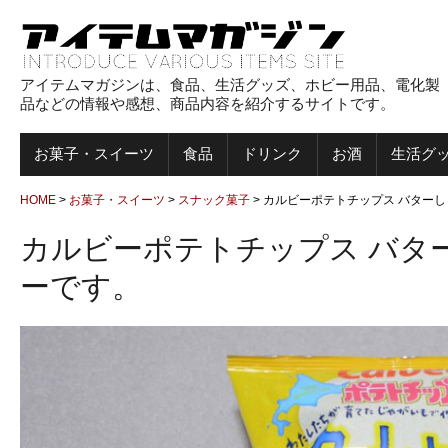
アイテムマガジンは、食品、生活グッズ、ホビー用品、電化製
品などの情報や感想、商品内容を紹介するサイトです。
お菓子・スイーツ
食品
ドリンク
お酒
生活グ
HOME
>
お菓子・スイーツ
>
スナック菓子
>
カルビーポテトチップス バター
カルビーポテトチップス バタ
ーです。