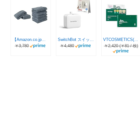
【Amazon.co.jp限定】タオル研究所 [ボリュームリッチ] #003 バスタオル/フェイスタオル スモーキーブルー《2枚+5枚セット》 ふかふか ホテル仕様 高速吸水 毛羽レス 耐久性 人気 【選べる5色】 Japan Technology
SwitchBot スイッチボット スイッチ ボタンに適用 指ロボット スマートスイッチ スマートホーム ワイヤレス タイマー スマホで遠隔操作 Alexa, Google Home, Siri, IFTTTなどに対応(ハブ必要) ホワイト
VTCOSMETICS(ブイティコスメテックス) シートマスク 5種 スキンケア 韓国コスメ シカ CICA (スージングマスク)
￥3,780
￥4,480
￥2,420 (￥81 / 枚)