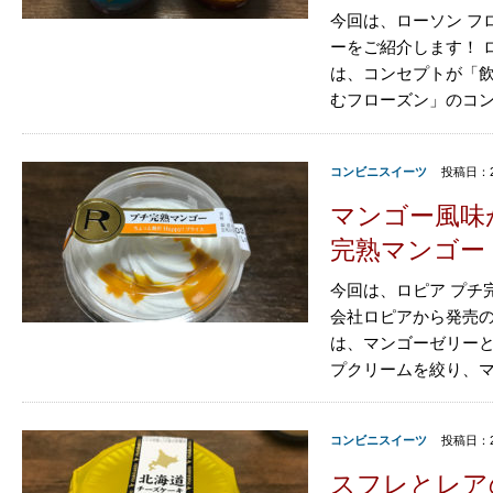
今回は、ローソン フ
ーをご紹介します！ 
は、コンセプトが「
むフローズン」のコンビ
コンビニスイーツ
投稿日：2
マンゴー風味
完熟マンゴー
今回は、ロピア プチ
会社ロピアから発売
は、マンゴーゼリー
プクリームを絞り、マ
コンビニスイーツ
投稿日：2
スフレとレア