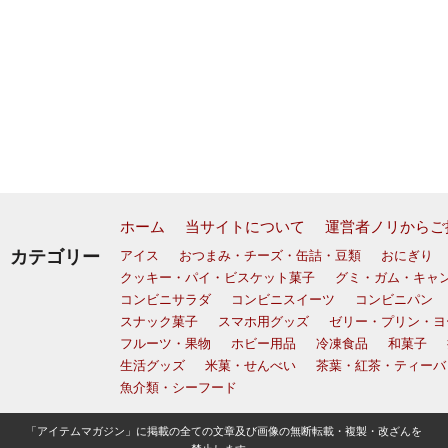
ホーム
当サイトについて
運営者ノリからご
カテゴリー
アイス
おつまみ・チーズ・缶詰・豆類
おにぎり
クッキー・パイ・ビスケット菓子
グミ・ガム・キャ
コンビニサラダ
コンビニスイーツ
コンビニパン
スナック菓子
スマホ用グッズ
ゼリー・プリン・ヨ
フルーツ・果物
ホビー用品
冷凍食品
和菓子
生活グッズ
米菓・せんべい
茶葉・紅茶・ティーバ
魚介類・シーフード
「アイテムマガジン」に掲載の全ての文章及び画像の無断転載・複製・改ざんを