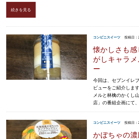
続きを見る
コンビニスイーツ
投稿日：2
懐かしさも感
がしキャラメ
ー
今回は、セブンイレブ
ビューをご紹介します
メルと林檎のかくし山
店」の番組企画にて、
コンビニスイーツ
投稿日：2
かぼちゃの濃