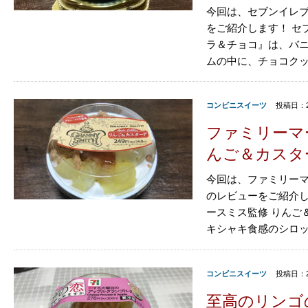
今回は、セブンイレブ
をご紹介します！ セ
ラ＆チョコ』は、バ
ムの中に、チョコクッキ
コンビニスイーツ
投稿日：2
ファミリーマ
んご＆カスタ
今回は、ファミリーマ
のレビューをご紹介し
ースミス監修 りんご
キシャキ食感のシロップ
コンビニスイーツ
投稿日：2
至高のリンゴ