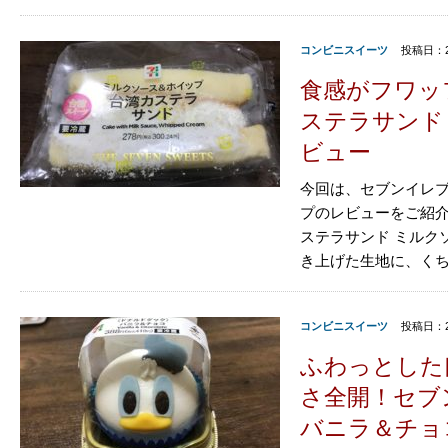
コンビニスイーツ
投稿日：2
食感がフワッ
ステラサンド
ビュー
今回は、セブンイレブ
プのレビューをご紹介
ステラサンド ミルク
き上げた生地に、くちど
コンビニスイーツ
投稿日：2
ふわっとした
さ全開！セブ
バニラ＆チョ