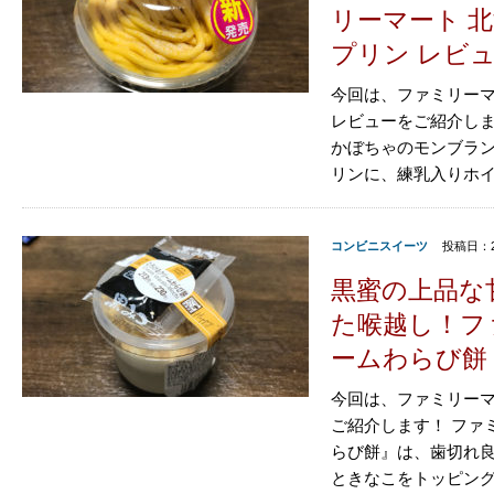
リーマート 
プリン レビ
今回は、ファミリーマ
レビューをご紹介しま
かぼちゃのモンブラ
リンに、練乳入りホイ
コンビニスイーツ
投稿日：2
黒蜜の上品な
た喉越し！フ
ームわらび餅
今回は、ファミリーマ
ご紹介します！ ファ
らび餅』は、歯切れ
ときなこをトッピング