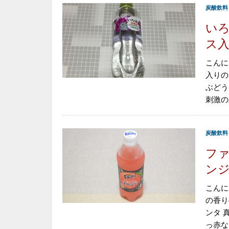
炭酸飲料
いろ
ス
こんに
入りの
ぶどう
刺激の
炭酸飲料
ファ
ン
こんに
の香り
ンタ 
っ赤な