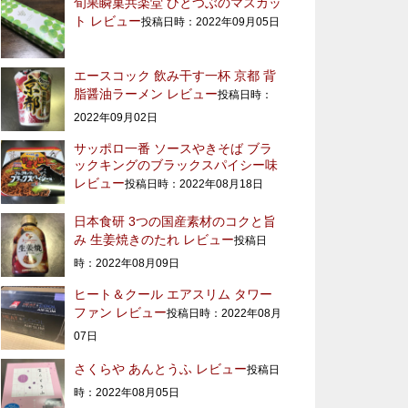
旬果瞬菓共楽堂 ひとつぶのマスカッ
ト レビュー
投稿日時：2022年09月05日
エースコック 飲み干す一杯 京都 背
脂醤油ラーメン レビュー
投稿日時：
2022年09月02日
サッポロ一番 ソースやきそば ブラ
ックキングのブラックスパイシー味
レビュー
投稿日時：2022年08月18日
日本食研 3つの国産素材のコクと旨
み 生姜焼きのたれ レビュー
投稿日
時：2022年08月09日
ヒート＆クール エアスリム タワー
ファン レビュー
投稿日時：2022年08月
07日
さくらや あんとうふ レビュー
投稿日
時：2022年08月05日