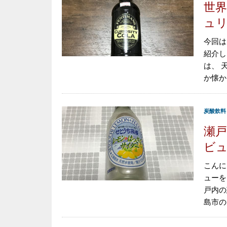
世界
ュリ
今回は
紹介し
は、 
か懐か
炭酸飲料
瀬戸
ビ
こんに
ューを
戸内の
島市の