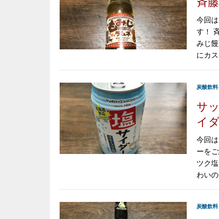
斉藤
今回は
す！ 
みじ饅
にカス
炭酸飲料
サッ
イダ
今回は
ーをご
ツク塩
わいの
炭酸飲料