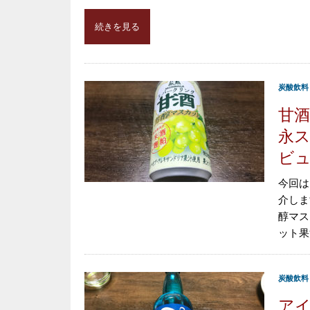
続きを見る
炭酸飲料
甘
永ス
ビ
今回は
介しま
醇マス
ット果
炭酸飲料
ア