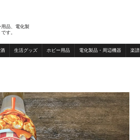
ー用品、電化製
トです。
お酒
生活グッズ
ホビー用品
電化製品・周辺機器
楽譜