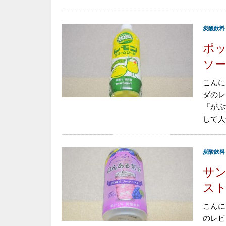
炭酸飲料
ポッ
ソ
こんに
ダのレ
『がぶ
して人
炭酸飲料
サン
ス
こんに
のレビ