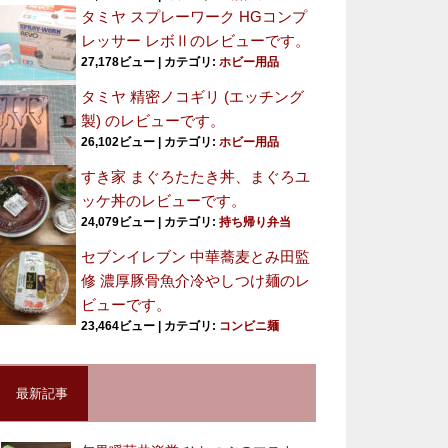
タミヤ スプレーワーク HGコンプ
レッサー レボⅡのレビューです。
27,178ビュー
|
カテゴリ:
ホビー用品
タミヤ 精密ノコギリ (エッチング
製) のレビューです。
26,102ビュー
|
カテゴリ:
ホビー用品
すき家 まぐろたたき丼、まぐろユ
ッケ丼のレビューです。
24,079ビュー
|
カテゴリ:
持ち帰り弁当
セブンイレブン 中華蕎麦とみ田監
修 濃厚豚骨魚介冷やしつけ麺のレ
ビューです。
23,464ビュー
|
カテゴリ:
コンビニ麺
最新記事