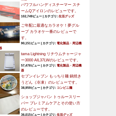
パワフルハンディスチーマー スチ
ームQアイロンのレビューです。
102,749ビュー
|
カテゴリ:
生活グッズ
ご年配に最適なカラオケ！夢グル
ープ カラオケ一番のレビューで
す。
90,151ビュー
|
カテゴリ:
電化製品・周辺機
器
tama Lightning リチウムチャージャ
ー3000 AIL37LWのレビューです。
57,478ビュー
|
カテゴリ:
電化製品・周辺機
器
セブンイレブン もっちり麺 鍋焼き
うどん（冷凍）のレビューです。
38,959ビュー
|
カテゴリ:
コンビニ麺
ショップジャパン トゥルースリー
パー プレミアムケアとその使い方
のレビューです。
36,015ビュー
|
カテゴリ:
生活グッズ