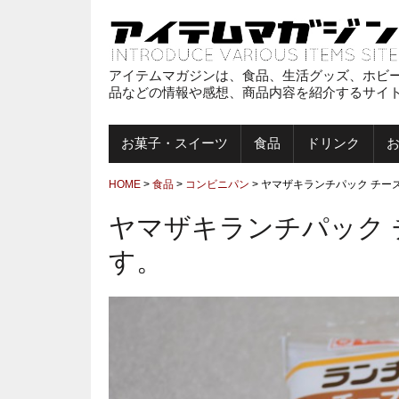
アイテムマガジンは、食品、生活グッズ、ホビ
品などの情報や感想、商品内容を紹介するサイ
お菓子・スイーツ
食品
ドリンク
HOME
>
食品
>
コンビニパン
>
ヤマザキランチパック チー
ヤマザキランチパック
す。