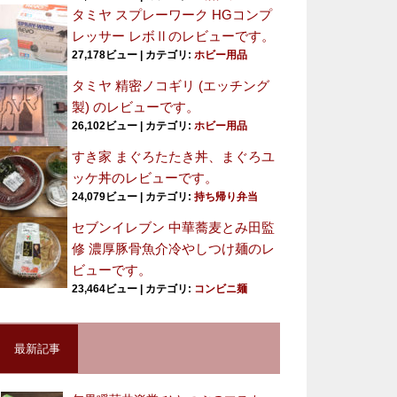
タミヤ スプレーワーク HGコンプ
レッサー レボⅡのレビューです。
27,178ビュー
|
カテゴリ:
ホビー用品
タミヤ 精密ノコギリ (エッチング
製) のレビューです。
26,102ビュー
|
カテゴリ:
ホビー用品
すき家 まぐろたたき丼、まぐろユ
ッケ丼のレビューです。
24,079ビュー
|
カテゴリ:
持ち帰り弁当
セブンイレブン 中華蕎麦とみ田監
修 濃厚豚骨魚介冷やしつけ麺のレ
ビューです。
23,464ビュー
|
カテゴリ:
コンビニ麺
最新記事