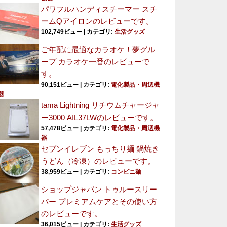
パワフルハンディスチーマー スチ
ームQアイロンのレビューです。
102,749ビュー
|
カテゴリ:
生活グッズ
ご年配に最適なカラオケ！夢グル
ープ カラオケ一番のレビューで
す。
90,151ビュー
|
カテゴリ:
電化製品・周辺機
器
tama Lightning リチウムチャージャ
ー3000 AIL37LWのレビューです。
57,478ビュー
|
カテゴリ:
電化製品・周辺機
器
セブンイレブン もっちり麺 鍋焼き
うどん（冷凍）のレビューです。
38,959ビュー
|
カテゴリ:
コンビニ麺
ショップジャパン トゥルースリー
パー プレミアムケアとその使い方
のレビューです。
36,015ビュー
|
カテゴリ:
生活グッズ