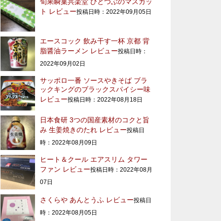
旬果瞬菓共楽堂 ひとつぶのマスカッ
ト レビュー
投稿日時：2022年09月05日
エースコック 飲み干す一杯 京都 背
脂醤油ラーメン レビュー
投稿日時：
2022年09月02日
サッポロ一番 ソースやきそば ブラ
ックキングのブラックスパイシー味
レビュー
投稿日時：2022年08月18日
日本食研 3つの国産素材のコクと旨
み 生姜焼きのたれ レビュー
投稿日
時：2022年08月09日
ヒート＆クール エアスリム タワー
ファン レビュー
投稿日時：2022年08月
07日
さくらや あんとうふ レビュー
投稿日
時：2022年08月05日