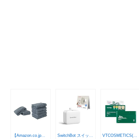
【Amazon.co.jp限定】タオル研究所 [ボリュームリッチ] #003 バスタオル/フェイスタオル スモーキーブルー《2枚+5枚セット》 ふかふか ホテル仕様 高速吸水 毛羽レス 耐久性 人気 【選べる5色】 Japan Technology
SwitchBot スイッチボット スイッチ ボタンに適用 指ロボット スマートスイッチ スマートホーム ワイヤレス タイマー スマホで遠隔操作 Alexa, Google Home, Siri, IFTTTなどに対応(ハブ必要) ホワイト
VTCOSMETICS(ブイティコスメテックス) シートマスク 5種 スキンケア 韓国コスメ シカ CICA (スージングマスク)