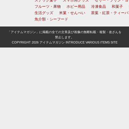
スナック菓子
スマホ用グッズ
ゼリー・プリン・ヨ
フルーツ・果物
ホビー用品
冷凍食品
和菓子
生活グッズ
米菓・せんべい
茶葉・紅茶・ティーバ
魚介類・シーフード
「アイテムマガジン」に掲載の全ての文章及び画像の無断転載・複製・改ざんを
禁止します。
COPYRIGHT 2026
アイテムマガジン INTRODUCE VARIOUS ITEMS SITE