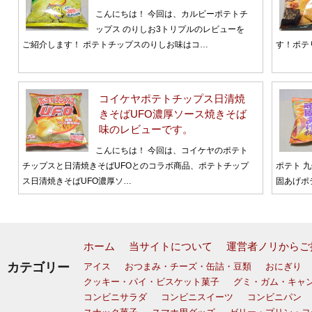
こんにちは！ 今回は、カルビーポテトチ
ップス のりしお3トリプルのレビューを
ご紹介します！ ポテトチップスのりしお味はコ…
す！ポテ
コイケヤポテトチップス日清焼
きそばUFO濃厚ソース焼きそば
味のレビューです。
こんにちは！ 今回は、コイケヤのポテト
チップスと日清焼きそばUFOとのコラボ商品、ポテトチップ
ポテト 
ス日清焼きそばUFO濃厚ソ…
固あげポ
ホーム
当サイトについて
運営者ノリからご
カテゴリー
アイス
おつまみ・チーズ・缶詰・豆類
おにぎり
クッキー・パイ・ビスケット菓子
グミ・ガム・キャ
コンビニサラダ
コンビニスイーツ
コンビニパン