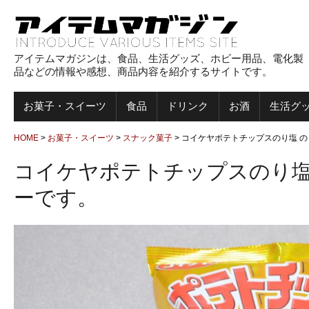
アイテムマガジンは、食品、生活グッズ、ホビー用品、電化製
品などの情報や感想、商品内容を紹介するサイトです。
お菓子・スイーツ
食品
ドリンク
お酒
生活グ
HOME
>
お菓子・スイーツ
>
スナック菓子
>
コイケヤポテトチップスのり塩 
コイケヤポテトチップスのり塩
ーです。