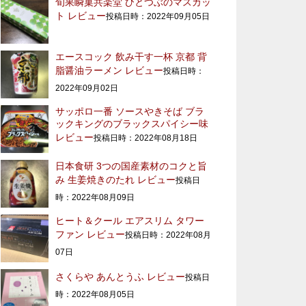
旬果瞬菓共楽堂 ひとつぶのマスカッ
ト レビュー
投稿日時：2022年09月05日
エースコック 飲み干す一杯 京都 背
脂醤油ラーメン レビュー
投稿日時：
2022年09月02日
サッポロ一番 ソースやきそば ブラ
ックキングのブラックスパイシー味
レビュー
投稿日時：2022年08月18日
日本食研 3つの国産素材のコクと旨
み 生姜焼きのたれ レビュー
投稿日
時：2022年08月09日
ヒート＆クール エアスリム タワー
ファン レビュー
投稿日時：2022年08月
07日
さくらや あんとうふ レビュー
投稿日
時：2022年08月05日