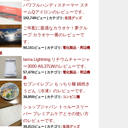
パワフルハンディスチーマー スチ
ームQアイロンのレビューです。
102,749ビュー
|
カテゴリ:
生活グッズ
ご年配に最適なカラオケ！夢グル
ープ カラオケ一番のレビューで
す。
90,151ビュー
|
カテゴリ:
電化製品・周辺機
器
tama Lightning リチウムチャージャ
ー3000 AIL37LWのレビューです。
57,478ビュー
|
カテゴリ:
電化製品・周辺機
器
セブンイレブン もっちり麺 鍋焼き
うどん（冷凍）のレビューです。
38,959ビュー
|
カテゴリ:
コンビニ麺
ショップジャパン トゥルースリー
パー プレミアムケアとその使い方
のレビューです。
36,013ビュー
|
カテゴリ:
生活グッズ