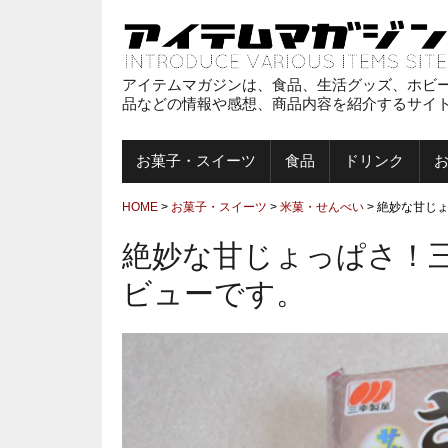
アイテムマガジンは、食品、生活グッズ、ホビ
品などの情報や感想、商品内容を紹介するサイ
お菓子・スイーツ
食品
ドリンク
HOME
>
お菓子・スイーツ
>
米菓・せんべい
>
絶妙な甘じょ
絶妙な甘じょっぱさ！三
ビューです。