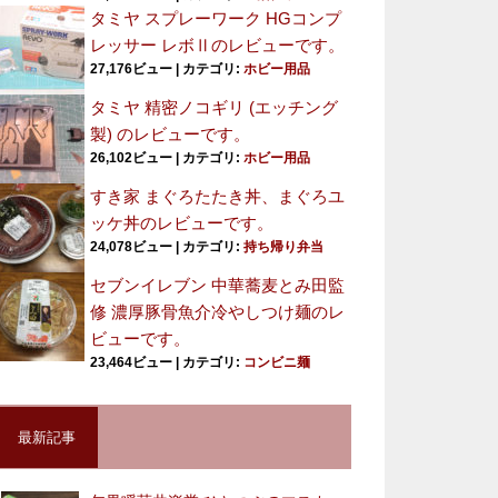
タミヤ スプレーワーク HGコンプ
レッサー レボⅡのレビューです。
27,176ビュー
|
カテゴリ:
ホビー用品
タミヤ 精密ノコギリ (エッチング
製) のレビューです。
26,102ビュー
|
カテゴリ:
ホビー用品
すき家 まぐろたたき丼、まぐろユ
ッケ丼のレビューです。
24,078ビュー
|
カテゴリ:
持ち帰り弁当
セブンイレブン 中華蕎麦とみ田監
修 濃厚豚骨魚介冷やしつけ麺のレ
ビューです。
23,464ビュー
|
カテゴリ:
コンビニ麺
最新記事