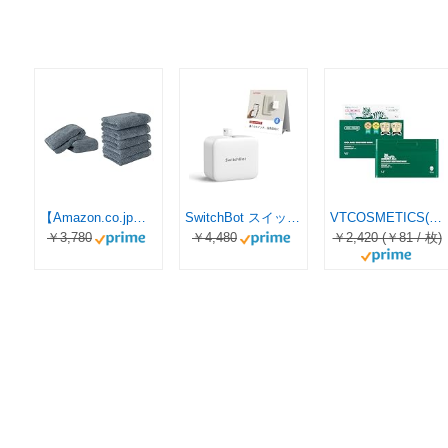
【Amazon.co.jp限定】タオル研究所 [ボリュームリッチ] #003 バスタオル/フェイスタオル スモーキーブルー《2枚+5枚セット》 ふかふか ホテル仕様 高速吸水 毛羽レス 耐久性 人気 【選べる5色】 Japan Technology
SwitchBot スイッチボット スイッチ ボタンに適用 指ロボット スマートスイッチ スマートホーム ワイヤレス タイマー スマホで遠隔操作 Alexa, Google Home, Siri, IFTTTなどに対応(ハブ必要) ホワイト
VTCOSMETICS(ブイティコスメテックス) シートマスク 5種 スキンケア 韓国コスメ シカ CICA (スージングマスク)
￥3,780
￥4,480
￥2,420 (￥81 / 枚)