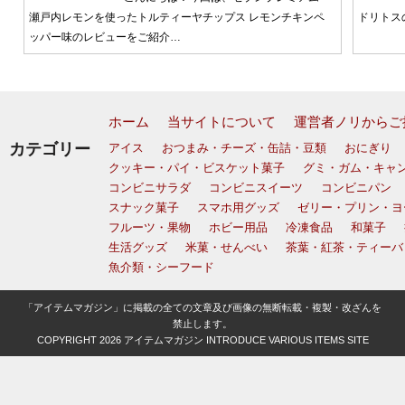
瀬戸内レモンを使ったトルティーヤチップス レモンチキンペ
ドリトス
ッパー味のレビューをご紹介…
ホーム
当サイトについて
運営者ノリからご
カテゴリー
アイス
おつまみ・チーズ・缶詰・豆類
おにぎり
クッキー・パイ・ビスケット菓子
グミ・ガム・キャ
コンビニサラダ
コンビニスイーツ
コンビニパン
スナック菓子
スマホ用グッズ
ゼリー・プリン・ヨ
フルーツ・果物
ホビー用品
冷凍食品
和菓子
生活グッズ
米菓・せんべい
茶葉・紅茶・ティーバ
魚介類・シーフード
「アイテムマガジン」に掲載の全ての文章及び画像の無断転載・複製・改ざんを
禁止します。
COPYRIGHT 2026
アイテムマガジン INTRODUCE VARIOUS ITEMS SITE