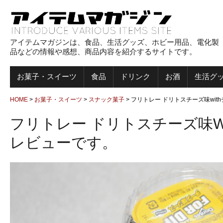
アイテムマガジンは、食品、生活グッズ、ホビー用品、電化製
品などの情報や感想、商品内容を紹介するサイトです。
お菓子・スイーツ
食品
ドリンク
お酒
生活グ
HOME
>
お菓子・スイーツ
>
スナック菓子
>
フリトレー ドリトスチーズ味wi
フリトレー ドリトスチーズ味w
レビューです。